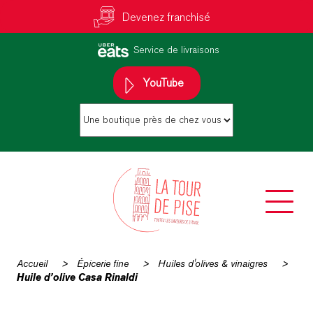
Devenez franchisé
Service de livraisons
YouTube
Accueil
>
Épicerie fine
>
Huiles d'olives & vinaigres
>
Huile d’olive Casa Rinaldi