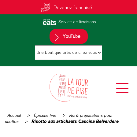
Devenez franchisé
Service de livraisons
YouTube
Accueil
>
Épicerie fine
>
Riz & préparations pour
risottos
>
Risotto aux artichauts Cascina Belverdere