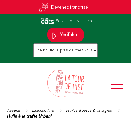
Devenez franchisé
Service de livraisons
YouTube
Accueil
>
Épicerie fine
>
Huiles d'olives & vinaigres
>
Huile à la truffe Urbani