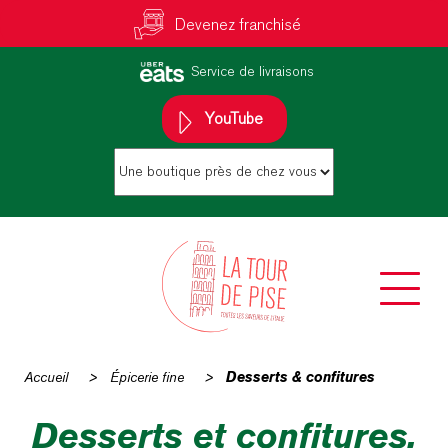
Devenez franchisé
Service de livraisons
YouTube
Accueil
>
Épicerie fine
>
Desserts & confitures
Desserts et confitures,