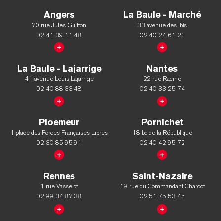
Angers
La Baule - Marché
70 rue Jules Guitton
33 avenue des Ibis
02 41 39 11 48
02 40 24 61 23
La Baule - Lajarrige
Nantes
41 avenue Louis Lajarrige
22 rue Racine
02 40 88 33 48
02 40 33 25 74
Ploemeur
Pornichet
1 place des Forces Françaises Libres
18 bd de la République
02 30 85 95 91
02 40 42 95 72
Rennes
Saint-Nazaire
1 rue Vasselot
19 rue du Commandant Charcot
02 99 34 87 38
02 51 75 53 45