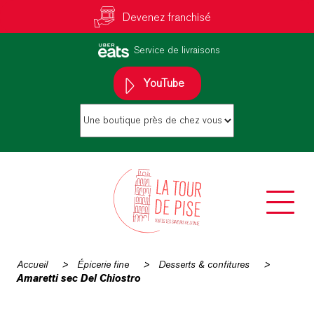
Devenez franchisé
Service de livraisons
YouTube
Accueil
>
Épicerie fine
>
Desserts & confitures
>
Amaretti sec Del Chiostro