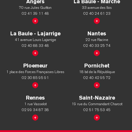
Angers
La Baule - Marché
70 rue Jules Guitton
33 avenue des Ibis
02 41 39 11 48
02 40 24 61 23
La Baule - Lajarrige
Nantes
41 avenue Louis Lajarrige
22 rue Racine
02 40 88 33 48
02 40 33 25 74
Ploemeur
Pornichet
1 place des Forces Françaises Libres
18 bd de la République
02 30 85 95 91
02 40 42 95 72
Rennes
Saint-Nazaire
1 rue Vasselot
19 rue du Commandant Charcot
02 99 34 87 38
02 51 75 53 45