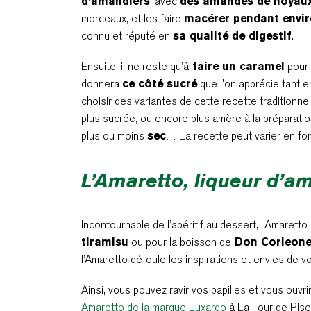
d’amandiers
, avec
des amandes de noyaux 
morceaux, et les faire
macérer pendant envi
connu et réputé en
sa qualité de digestif
.
Ensuite, il ne reste qu’à
faire un caramel
pour 
donnera
ce côté sucré
que l’on apprécie tant en
choisir des variantes de cette recette traditionn
plus sucrée, ou encore plus amère à la préparati
plus ou moins
sec
… La recette peut varier en fo
L’Amaretto, liqueur d’am
Incontournable de l’apéritif au dessert, l’Amarett
tiramisu
ou pour la boisson de
Don Corleone 
l’Amaretto défoule les inspirations et envies de v
Ainsi, vous pouvez ravir vos papilles et vous ouvri
Amaretto de la marque Luxardo
à La Tour de Pise.