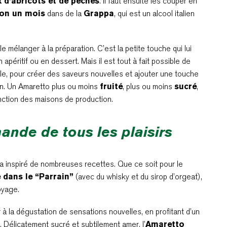
d’abricots et de pêches
. Il faut ensuite les couper en
ron un mois
dans de la
Grappa
, qui est un alcool italien
le mélanger à la préparation. C’est la petite touche qui lui
 apéritif ou en dessert. Mais il est tout à fait possible de
elle, pour créer des saveurs nouvelles et ajouter une touche
on. Un Amaretto plus ou moins
fruité
, plus ou moins
sucré
,
nction des maisons de production.
ande de tous les plaisirs
o a inspiré de nombreuses recettes. Que ce soit pour le
dans le “Parrain”
(avec du whisky et du sirop d’orgeat),
oyage.
r à la dégustation de sensations nouvelles, en profitant d’un
 Délicatement sucré et subtilement amer, l’
Amaretto