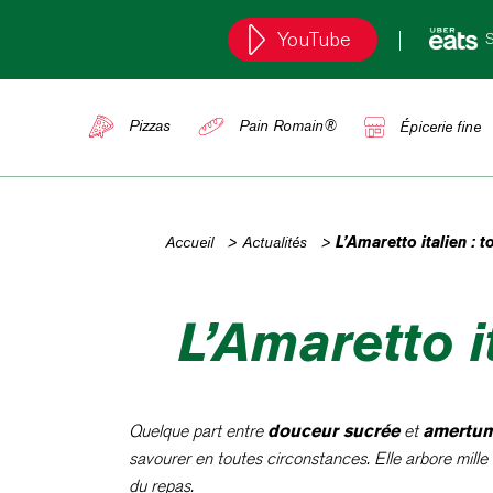
YouTube
S
Pizzas
Pain Romain®
Épicerie fine
Accueil
>
Actualités
>
L’Amaretto italien : to
L’Amaretto it
Quelque part entre
douceur sucrée
et
amertum
savourer en toutes circonstances. Elle arbore mille
du repas.