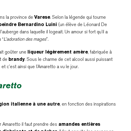
ans la province de
Varese
. Selon la légende qui tourne
peindre Bernardino Luini
(un élève de Léonard De
auberge dans laquelle il logeait. Un amour si fort qu’il a
 “
L’adoration des mages
”.
fait goûter une
liqueur légèrement amère
, fabriquée à
t de
brandy
. Sous le charme de cet alcool aussi puissant
et c’est ainsi que l’Amaretto a vu le jour.
aretto
gion italienne à une autre
, en fonction des inspirations
ur Amaretto il faut prendre des
amandes entières