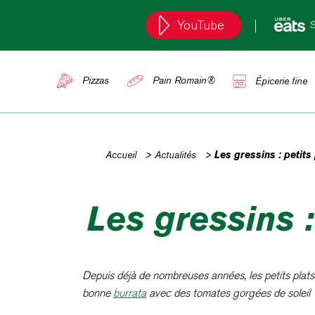
YouTube
S
Pizzas
Pain Romain®
Épicerie fine
Accueil
>
Actualités
>
Les gressins : petits
Les gressins :
Depuis déjà de nombreuses années, les petits plats i
bonne
burrata
avec des tomates gorgées de soleil ?