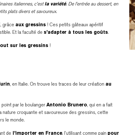
naires italiennes, c’est
la variété
. De l’entrée au dessert, en
tits plats divers et savoureux.
f, grâce
aux gressins
! Ces petits gâteaux apéritif
tible. Et la faculté de
s’adapter à tous les goûts
.
tout sur les gressins
!
Turin
, en Italie. On trouve les traces de leur création
au
u point par le boulanger
Antonio Brunero
, qui en a fait
r la nature croquante et savoureuse des gressins, cette
ers le monde.
ant de
l’importer en France
, l’utilisant comme pain
pour