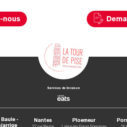
z-nous
Deman
Services de livraison
 Baule -
Nantes
Ploemeur
Por
jarrige
22 rue Racine
1 place des Forces Françaises
18 b