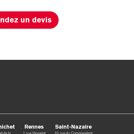
dez un devis
nichet
Rennes
Saint-Nazaire
d de la
1 rue Vasselot
19 rue du Commandant