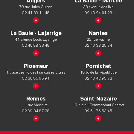
Angers
La Baule - Marché
70 rue Jules Guitton
33 avenue des Ibis
02 41 39 11 48
02 40 24 61 23
La Baule - Lajarrige
Nantes
41 avenue Louis Lajarrige
22 rue Racine
02 40 88 33 48
02 40 33 25 74
Ploemeur
Pornichet
1 place des Forces Françaises Libres
18 bd de la République
02 30 85 95 91
02 40 42 95 72
Rennes
Saint-Nazaire
1 rue Vasselot
19 rue du Commandant Charcot
02 99 34 87 38
02 51 75 53 45