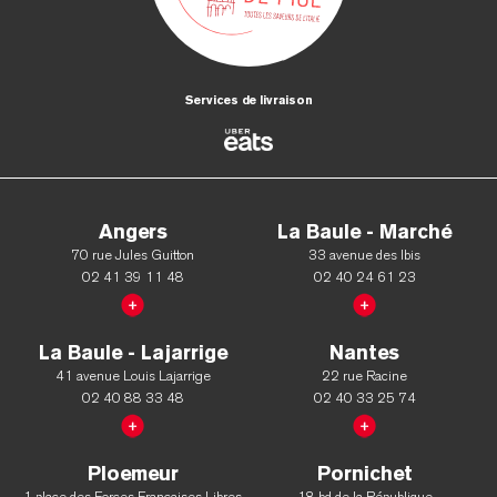
Services de livraison
Angers
La Baule - Marché
70 rue Jules Guitton
33 avenue des Ibis
02 41 39 11 48
02 40 24 61 23
La Baule - Lajarrige
Nantes
41 avenue Louis Lajarrige
22 rue Racine
02 40 88 33 48
02 40 33 25 74
Ploemeur
Pornichet
1 place des Forces Françaises Libres
18 bd de la République