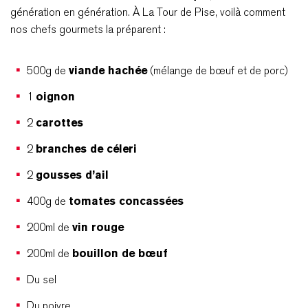
génération en génération. À La Tour de Pise, voilà comment
nos chefs gourmets la préparent :
500g de
viande hachée
(mélange de bœuf et de porc)
1
oignon
2
carottes
2
branches de céleri
2
gousses d’ail
400g de
tomates concassées
200ml de
vin rouge
200ml de
bouillon de bœuf
Du sel
Du poivre