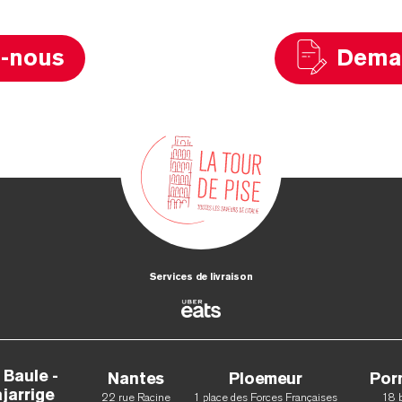
z-nous
Deman
Services de livraison
 Baule -
Nantes
Ploemeur
Por
jarrige
22 rue Racine
1 place des Forces Françaises
18 b