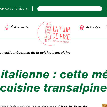
ervice de livraisons
Événements
Actualités
ne : cette méconnue de la cuisine transalpine
 italienne : cette 
cuisine transalpine
 est à la fois généreuse et délicieuse.
Chez la Tour de