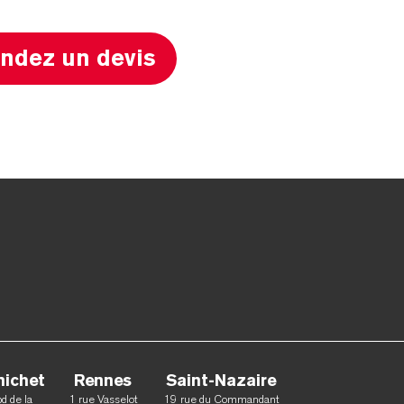
dez un devis
nichet
Rennes
Saint-Nazaire
d de la
1 rue Vasselot
19 rue du Commandant