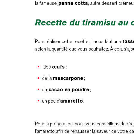
la fameuse
panna cotta
, autre dessert crémeu
Recette du tiramisu au c
Pour réaliser cette recette, il nous faut une
tasse
selon la quantité que vous souhaitez. À cela s’ajou
des
œufs
;
de la
mascarpone
;
du
cacao en poudre
;
un peu d’
amaretto
.
Pour la préparation, nous vous conseillons de réali
l’amaretto afin de rehausser la saveur de votre c