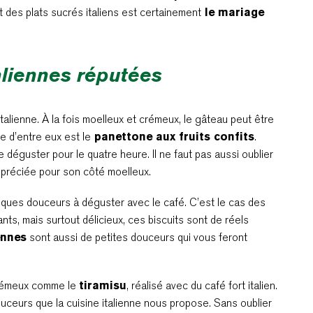
t des plats sucrés italiens est certainement
le mariage
aliennes réputées
talienne. À la fois moelleux et crémeux, le gâteau peut être
e d’entre eux est le
panettone aux fruits confits
.
e déguster pour le quatre heure. Il ne faut pas aussi oublier
ppréciée pour son côté moelleux.
lques douceurs à déguster avec le café. C’est le cas des
ants, mais surtout délicieux, ces biscuits sont de réels
ennes
sont aussi de petites douceurs qui vous feront
 crémeux comme le
tiramisu
, réalisé avec du café fort italien.
uceurs que la cuisine italienne nous propose. Sans oublier