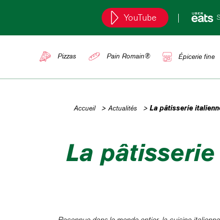
YouTube
S
Pizzas
Pain Romain®
Épicerie fine
Accueil
>
Actualités
>
La pâtisserie italien
La pâtisserie
Reconnue dans le monde entier, la cuisine italienne