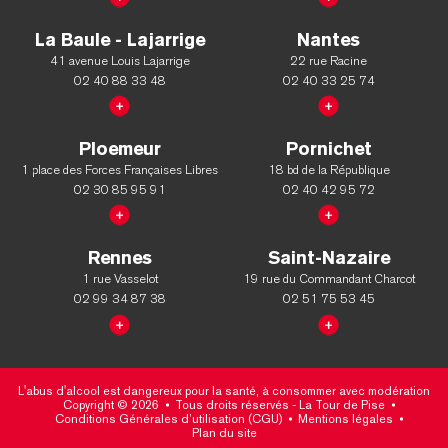
La Baule - Lajarrige
Nantes
41 avenue Louis Lajarrige
22 rue Racine
02 40 88 33 48
02 40 33 25 74
Ploemeur
Pornichet
1 place des Forces Françaises Libres
18 bd de la République
02 30 85 95 91
02 40 42 95 72
Rennes
Saint-Nazaire
1 rue Vasselot
19 rue du Commandant Charcot
02 99 34 87 38
02 51 75 53 45
L'abus d'alcool est dangereux pour la santé, à consommer avec modération
Copyright © 2026
Tous droits réservés - La Tour de Pise
Conditions Générales d’utilisation (CGU)
Mentions légales
Plan du site