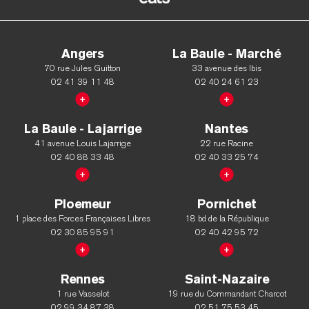
Angers
La Baule - Marché
70 rue Jules Guitton
33 avenue des Ibis
02 41 39 11 48
02 40 24 61 23
La Baule - Lajarrige
Nantes
41 avenue Louis Lajarrige
22 rue Racine
02 40 88 33 48
02 40 33 25 74
Ploemeur
Pornichet
1 place des Forces Françaises Libres
18 bd de la République
02 30 85 95 91
02 40 42 95 72
Rennes
Saint-Nazaire
1 rue Vasselot
19 rue du Commandant Charcot
02 99 34 87 38
02 51 75 53 45